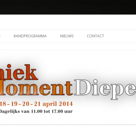
il
Spring
naar
S
RANDPROGRAMMA
NIEUWS
CONTACT
inhoud
GROND
OPENING FOTO’S