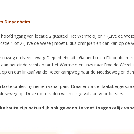
rn Diepenheim.
e hoofdingang van locatie 2 (Kasteel Het Warmelo) en 1 (Erve de Wez
ocatie 1 of 2 (Erve de Wezel) moet u dus omrijden en dan kan op de 
Wilsonweg en Needseweg Diepenheim uit . Ga net buiten Diepenheim r
 aan het einde rechts naar Het Warmelo en links naar Erve de Weze
 op en dan linksaf via de Reeënkampweg naar de Needseweg en dan
 korte omleiding nemen vanaf pand Draaijer via de Haaksbergerstraat, 
uloseweg op. Deze route raden we in elk geval aan voor fietsers.
elroute zijn natuurlijk ook gewoon te voet toegankelijk vana