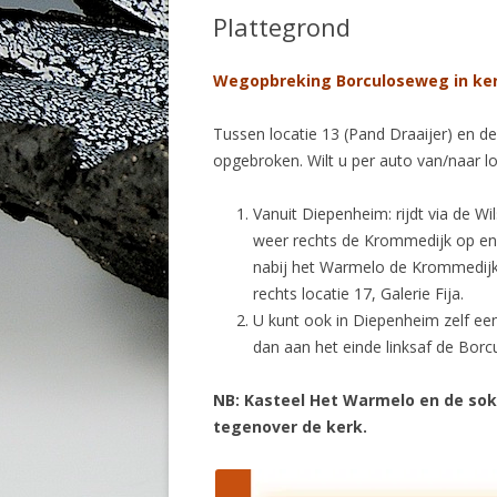
Plattegrond
Wegopbreking Borculoseweg in ke
Tussen locatie 13 (Pand Draaijer) en d
opgebroken. Wilt u per auto van/naar l
Vanuit Diepenheim: rijdt via de 
weer rechts de Krommedijk op en
nabij het Warmelo de Krommedijk
rechts locatie 17, Galerie Fija.
U kunt ook in Diepenheim zelf een
dan aan het einde linksaf de Borc
NB: Kasteel Het Warmelo en de sokk
tegenover de kerk.