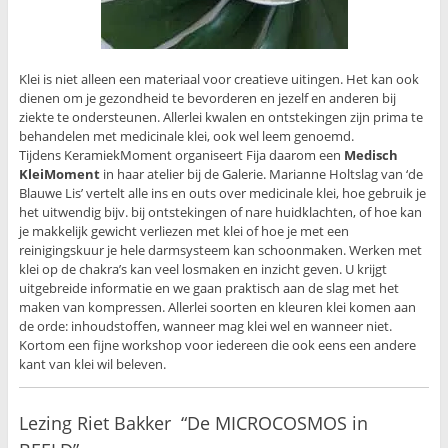
Klei is niet alleen een materiaal voor creatieve uitingen. Het kan ook
dienen om je gezondheid te bevorderen en jezelf en anderen bij
ziekte te ondersteunen. Allerlei kwalen en ontstekingen zijn prima te
behandelen met medicinale klei, ook wel leem genoemd.
Tijdens KeramiekMoment organiseert Fija daarom een
Medisch
KleiMoment
in haar atelier bij de Galerie. Marianne Holtslag van ‘de
Blauwe Lis’ vertelt alle ins en outs over medicinale klei, hoe gebruik je
het uitwendig bijv. bij ontstekingen of nare huidklachten, of hoe kan
je makkelijk gewicht verliezen met klei of hoe je met een
reinigingskuur je hele darmsysteem kan schoonmaken. Werken met
klei op de chakra’s kan veel losmaken en inzicht geven. U krijgt
uitgebreide informatie en we gaan praktisch aan de slag met het
maken van kompressen. Allerlei soorten en kleuren klei komen aan
de orde: inhoudstoffen, wanneer mag klei wel en wanneer niet.
Kortom een fijne workshop voor iedereen die ook eens een andere
kant van klei wil beleven.
Lezing Riet Bakker “De MICROCOSMOS in