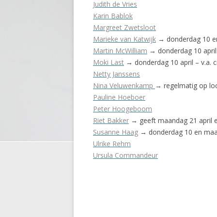
Judith de Vries
Karin Bablok
Margreet Zwetsloot
Marieke van Katwijk
→ donderdag 10 en 
Martin McWilliam
→ donderdag 10 april 
Moki Last
→ donderdag 10 april – v.a. c
Netty Janssens
Nina Veluwenkamp
→
regelmatig op loc
Pauline Hoeboer
Peter Hoogeboom
Riet Bakker
→ geeft maandag 21 april ee
Susanne Haag
→ donderdag 10 en maand
Ulrike Rehm
Ursula Commandeur