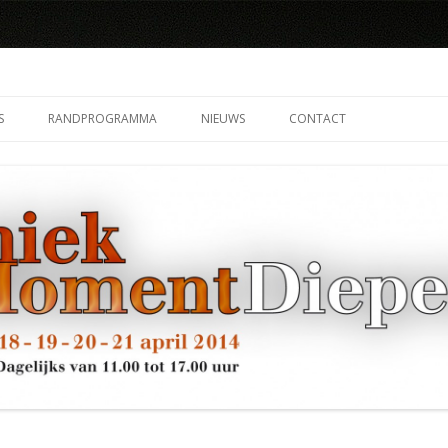
il
Spring
naar
S
RANDPROGRAMMA
NIEUWS
CONTACT
inhoud
EGROND
OPENING FOTO’S