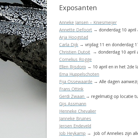
Exposanten
Anneke Jansen – Kniesmeijer
Annette Defoort
→ donderdag 10 april a
Arja Hoogstad
Carla Dijk
→ vrijdag 11 en donderdag 17
Christien Dutoit
→ donderdag 10 april a
Cornelius Rogge
Ellen Rijsdorp
→ 10 april en in het 2de
Erna Huppelschoten
Fija Ossewaarde
→ Alle dagen aanwezig
Frans Ottink
Gerdi Zwaan
→ regelmatig op locatie tu
Gijs Assmann
Henneke Chevalier
Janneke Bruines
Jeroen Endeveld
Job Heykamp
→ Job of Annelies zijn al