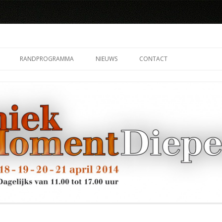
il
Spring
naar
RANDPROGRAMMA
NIEUWS
CONTACT
inhoud
GROND
OPENING FOTO’S