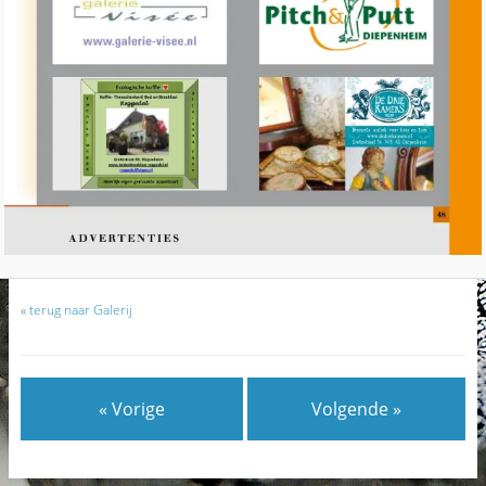
«
terug naar Galerij
« Vorige
Volgende »