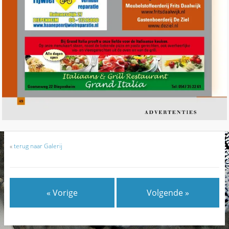
«
terug naar Galerij
« Vorige
Volgende »