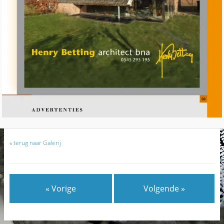
«
terug naar Galerij
« Vorige
Volgende »